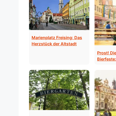
Marienplatz Freising: Das
Herzstück der Altstadt
Prost! Di
Bierfeste