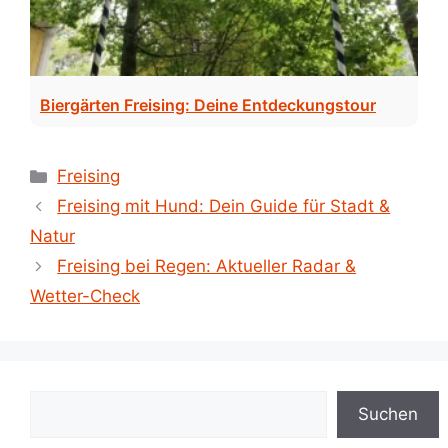
Biergärten Freising: Deine Entdeckungstour
Kategorien
Freising
Freising mit Hund: Dein Guide für Stadt &
Natur
Freising bei Regen: Aktueller Radar &
Wetter-Check
Suchen
Suchen